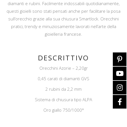
diamanti e rubini. Facilmente indossabili quotidianamente,
questi gioielli sono stati pensati anche per facilitare la posa
sull’orecchio grazie alla sua chiusura Smartlock. Orecchini
pratici, trendy e minuziosamente lavorati nell’arte della
gioielleria francese.
DESCRITTIVO
Orecchini Azorie – 2,20gr
0,45 carati di diamanti GVS
2 rubini da 2,2 mm
Sistema di chiusura tipo ALPA
Oro giallo 750/1000°