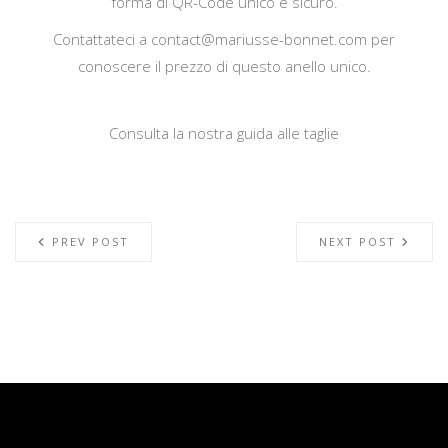
forma di QR-Code unico e sicuro.
Contattateci a
contact@mariusse-bonnet.com
per
conoscere il prezzo di questo anello unico.
Consulta la nostra guida alle taglie
PREV POST
NEXT POST