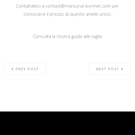
Contattateci a
contact@mariusse-bonnet.com
per
conoscere il prezzo di questo anello unico.
Consulta la nostra guida alle taglie
PREV POST
NEXT POST