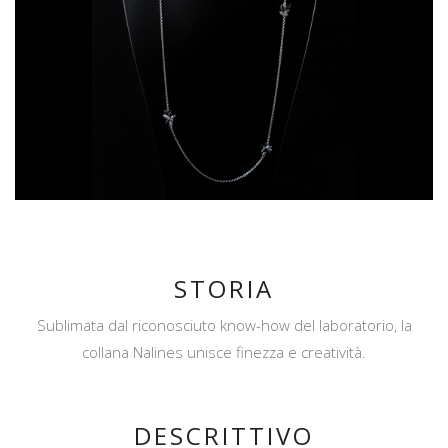
STORIA
Sublimata dal riconosciuto know-how del laboratorio, la
collana Nalines unisce finezza e creatività.
DESCRITTIVO