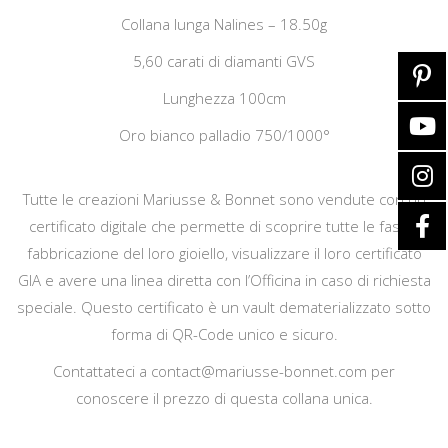
Collana lunga Nalines – 18.50g
5,60 carati di diamanti GVS
Lunghezza 100cm
Oro bianco palladio 750/1000°
Tutte le creazioni Mariusse & Bonnet sono vendute con un
certificato digitale che permette di scoprire tutte le fasi di
fabbricazione del loro gioiello, visualizzare il loro certificato
GIA e avere una linea diretta con l’Officina in caso di richiesta
speciale. Questo certificato è un vault dematerializzato sotto
forma di QR-Code unico e sicuro.
Contattateci a
contact@mariusse-bonnet.com
per
conoscere il prezzo di questa collana unica.