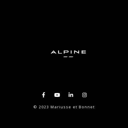
© 2023 Mariusse et Bonnet