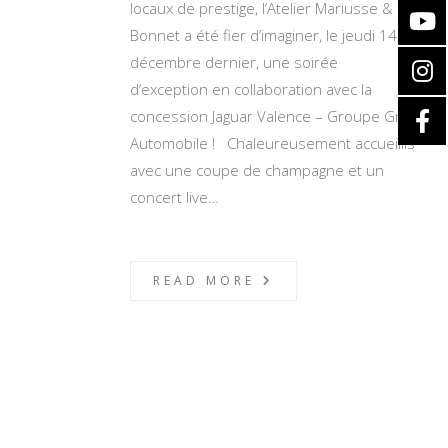
locaux de prestige, l’Atelier Mariusse &
Bonnet a été fier d’imaginer, le jeudi 14
décembre dernier, une soirée
d’exception en collaboration avec la
concession Jaguar Valence – Groupe Grim
Automobile ! Chaleureusement accueillis
avec une coupe de champagne et un
concert live…
READ MORE