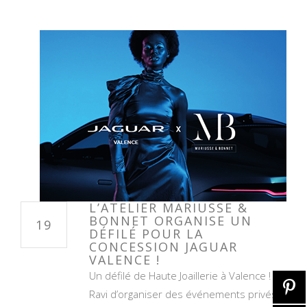
L’ATELIER MARIUSSE &
BONNET ORGANISE UN
19
DÉFILÉ POUR LA
CONCESSION JAGUAR
VALENCE !
Un défilé de Haute Joaillerie à Valence !
Ravi d’organiser des événements privés