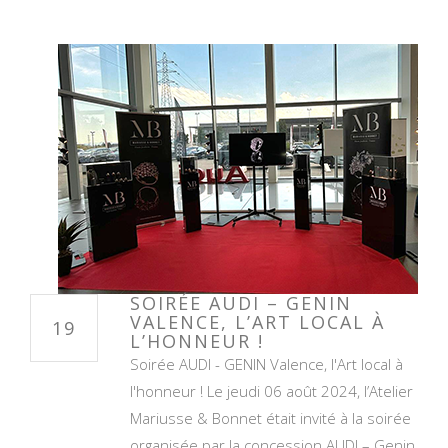
SOIRÉE AUDI – GENIN
VALENCE, L’ART LOCAL À
19
L’HONNEUR !
Soirée AUDI - GENIN Valence, l'Art local à
l'honneur ! Le jeudi 06 août 2024, l’Atelier
Mariusse & Bonnet était invité à la soirée
organisée par la concession AUDI – Genin