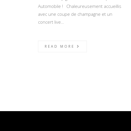
Automobile ! Chaleureusement accueillis
avec une coupe de champagne et un
concert live…
READ MORE