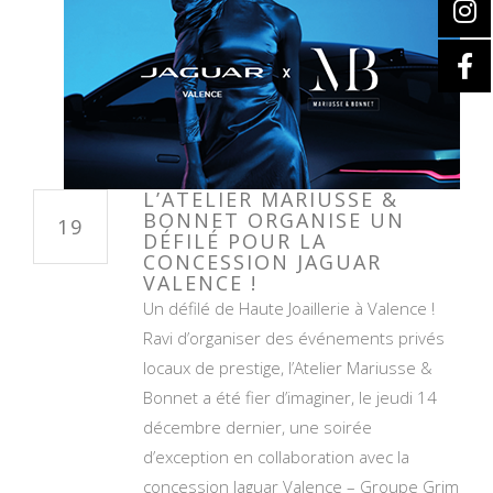
L’ATELIER MARIUSSE &
BONNET ORGANISE UN
19
DÉFILÉ POUR LA
CONCESSION JAGUAR
VALENCE !
Un défilé de Haute Joaillerie à Valence !
Ravi d’organiser des événements privés
locaux de prestige, l’Atelier Mariusse &
Bonnet a été fier d’imaginer, le jeudi 14
décembre dernier, une soirée
d’exception en collaboration avec la
concession Jaguar Valence – Groupe Grim