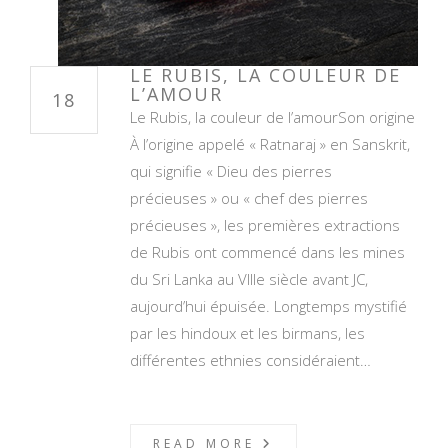
LE RUBIS, LA COULEUR DE
L’AMOUR
18
Le Rubis, la couleur de l’amourSon origine
À l’origine appelé « Ratnaraj » en Sanskrit,
qui signifie « Dieu des pierres
précieuses » ou « chef des pierres
précieuses », les premières extractions
de Rubis ont commencé dans les mines
du Sri Lanka au VIIIe siècle avant JC,
aujourd’hui épuisée. Longtemps mystifié
par les hindoux et les birmans, les
différentes ethnies considéraient…
READ MORE