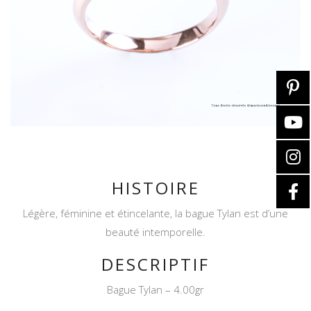
HISTOIRE
Légère, féminine et étincelante, la bague Tylan est d’une
beauté intemporelle.
DESCRIPTIF
Bague Tylan – 4.00gr