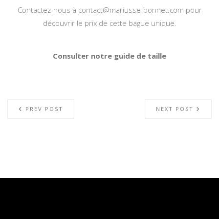
Contactez-nous à
contact@mariusse-bonnet.com
pour
découvrir le prix de cette bague unique.
Consulter notre guide de taille
PREV POST
NEXT POST