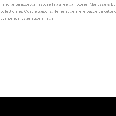
on enchanteresseSon histoire Imaginée par l'Atelier Mariusse & 
la collection les Quatre Saisons. 4ème et dernière bague de cett
aptivante et mystérieuse afin de…