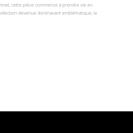
Bonnet, cette pièce commence à prendre vie en
e collection devenue dorénavant emblématique, la