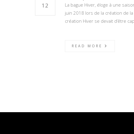
12
La bague Hiver, éloge à une sais
juin 2018 lors de la création de 
création Hiver se devait d’être c
READ MORE