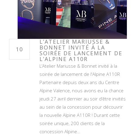
L’ATELIER MARIUSSE &
BONNET INVITÉ À LA
10
SOIRÉE DE LANCEMENT DE
L’ALPINE A110R
L’Atelier Mariusse & Bonnet invité à la
soirée de lancement de l'Alpine A110R
Partenaire depuis deux ans du Centre
Alpine Valence, nous avons eu la chance
jeudi 27 avril dernier au soir d’être invités
au sein de la concession pour découvrir
la nouvelle Alpine A110R ! Durant cette
soirée unique, 200 clients de la
concession Alpine…