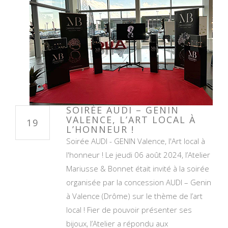
SOIRÉE AUDI – GENIN
VALENCE, L’ART LOCAL À
19
L’HONNEUR !
Soirée AUDI - GENIN Valence, l'Art local à
l'honneur ! Le jeudi 06 août 2024, l’Atelier
Mariusse & Bonnet était invité à la soirée
organisée par la concession AUDI – Genin
à Valence (Drôme) sur le thème de l’art
local ! Fier de pouvoir présenter ses
bijoux, l’Atelier a répondu aux